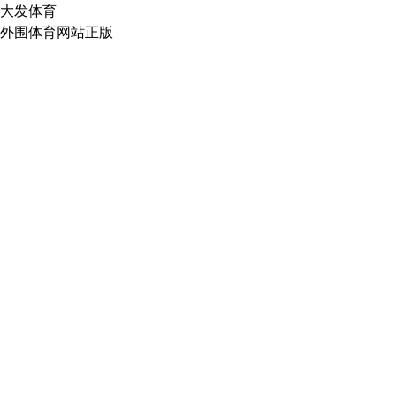
大发体育
外围体育网站正版