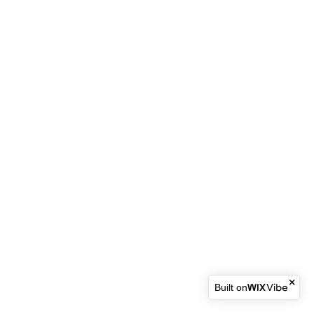
Built on