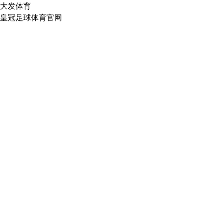
大发体育
皇冠足球体育官网