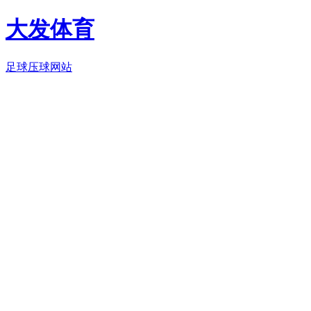
大发体育
足球压球网站