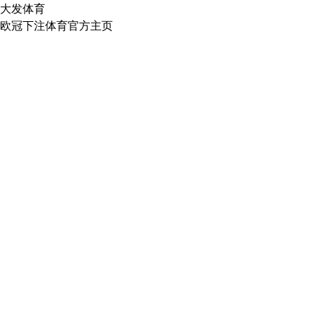
大发体育
欧冠下注体育官方主页