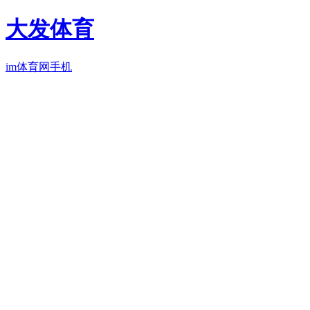
大发体育
im体育网手机