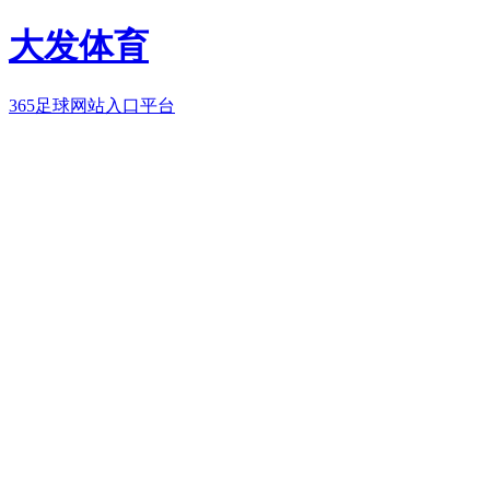
大发体育
365足球网站入口平台