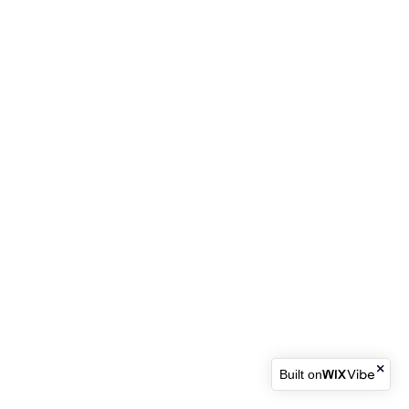
Built on