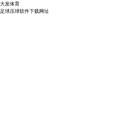
大发体育
足球压球软件下载网址