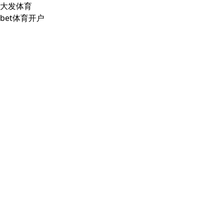
大发体育
bet体育开户