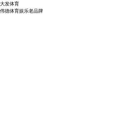
大发体育
伟德体育娱乐老品牌