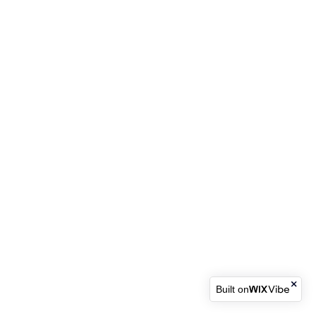
Built on