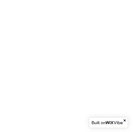
Built on