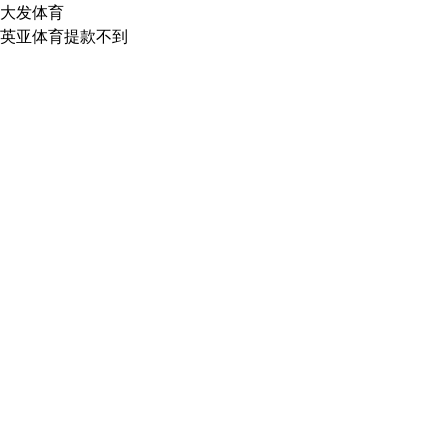
大发体育
英亚体育提款不到