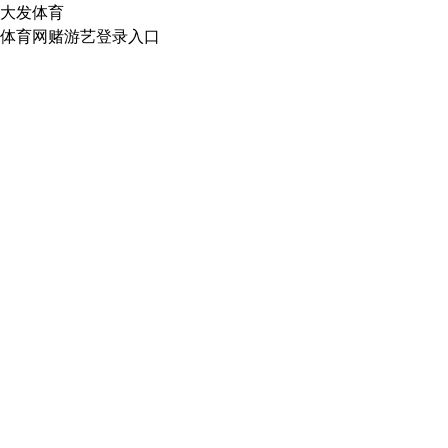
大发体育
体育网赌游艺登录入口