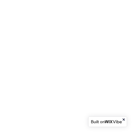
Built on