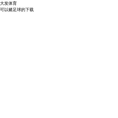
大发体育
可以赌足球的下载