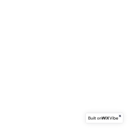
Built on