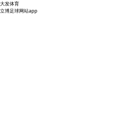
大发体育
立博足球网站app