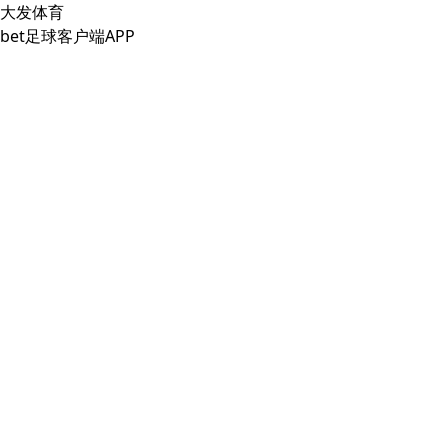
大发体育
bet足球客户端APP