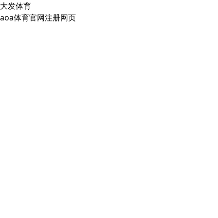
大发体育
aoa体育官网注册网页