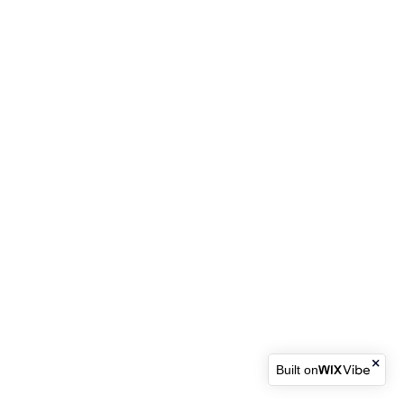
Built on