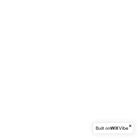
Built on