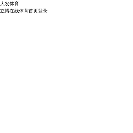
大发体育
立博在线体育首页登录