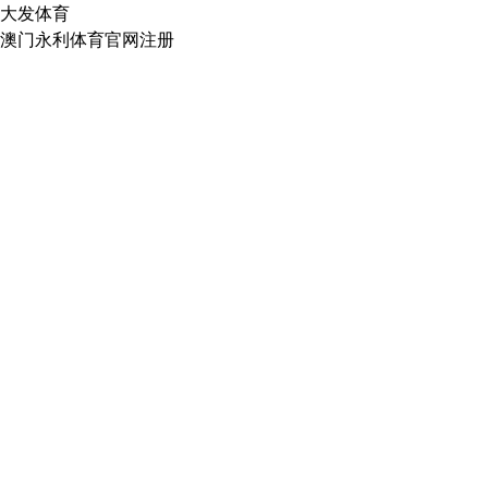
大发体育
澳门永利体育官网注册