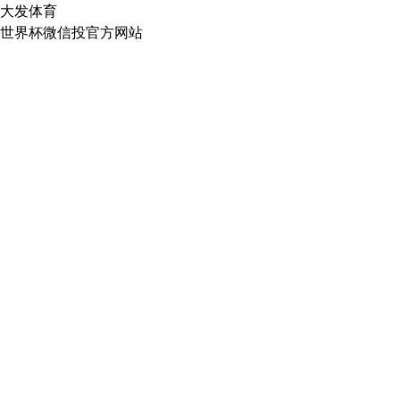
大发体育
世界杯微信投官方网站