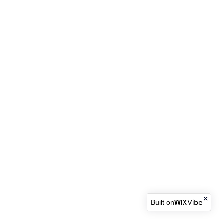
Built on