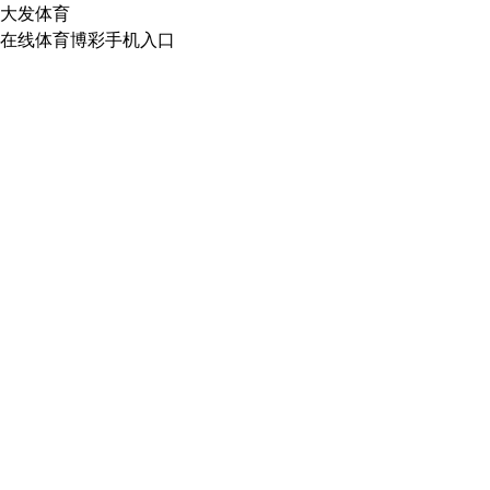
大发体育
在线体育博彩手机入口