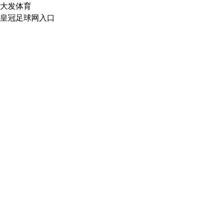
大发体育
皇冠足球网入口