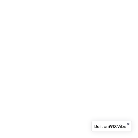
Built on