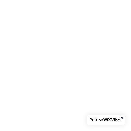
Built on