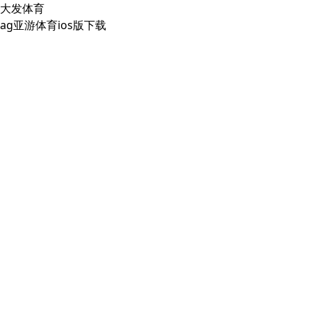
大发体育
ag亚游体育ios版下载