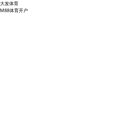
大发体育
M88体育开户