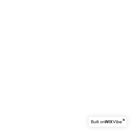
Built on