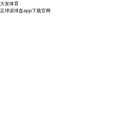
大发体育
足球滚球盘app下载官网