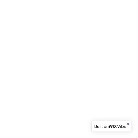
Built on