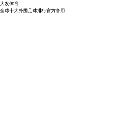
大发体育
全球十大外围足球排行官方备用