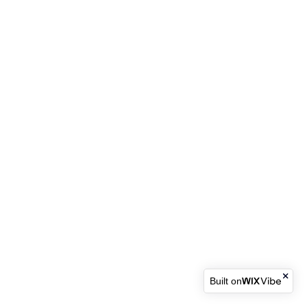
Built on