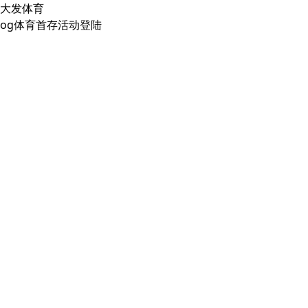
大发体育
og体育首存活动登陆