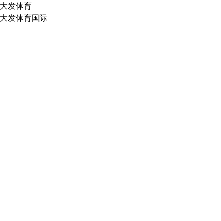
大发体育
大发体育国际