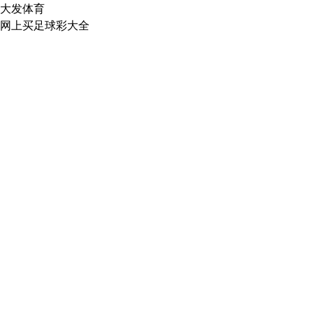
大发体育
网上买足球彩大全