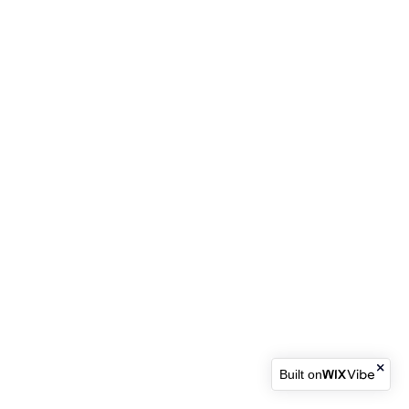
Built on