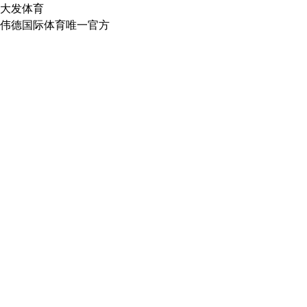
大发体育
伟德国际体育唯一官方