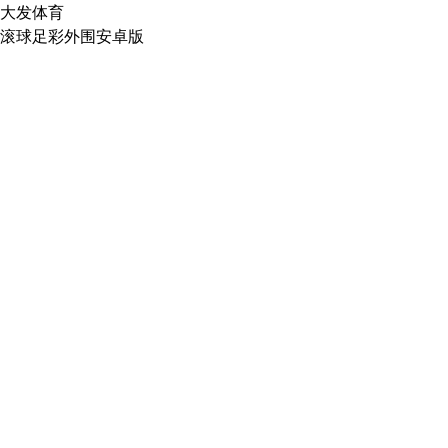
大发体育
滚球足彩外围安卓版