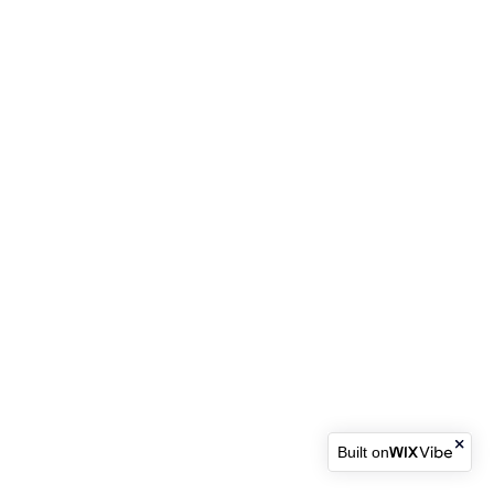
Built on