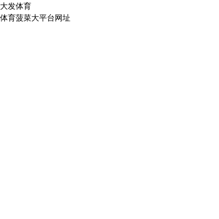
大发体育
体育菠菜大平台网址