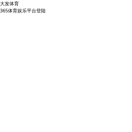
大发体育
365体育娱乐平台登陆