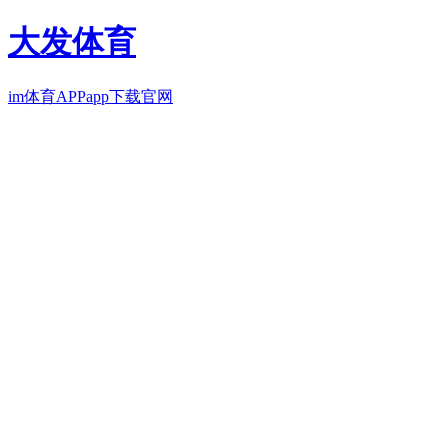
大发体育
im体育APPapp下载官网