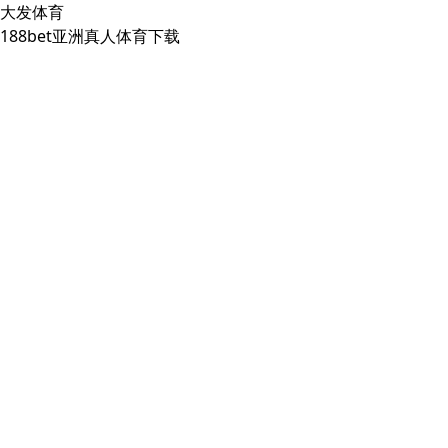
大发体育
188bet亚洲真人体育下载