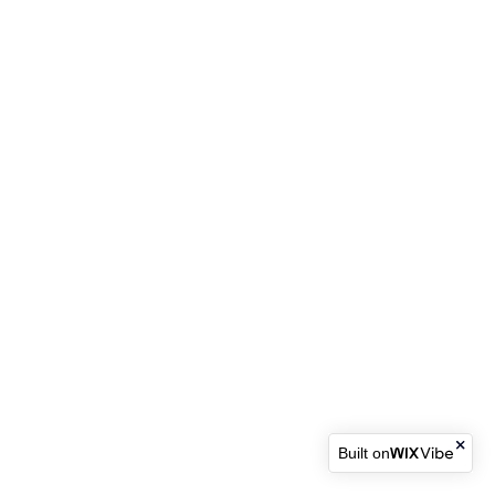
Built on