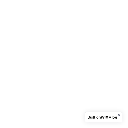
Built on