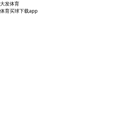
大发体育
体育买球下载app