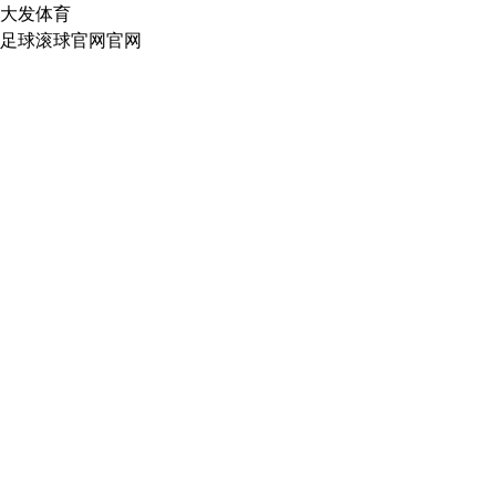
大发体育
足球滚球官网官网