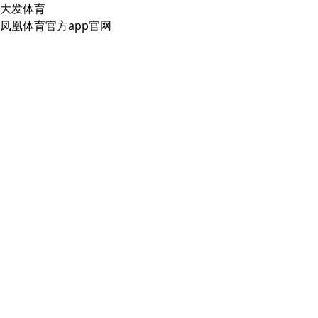
大发体育
凤凰体育官方app官网