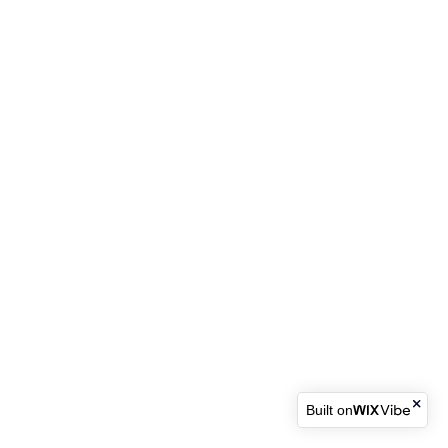
Built on