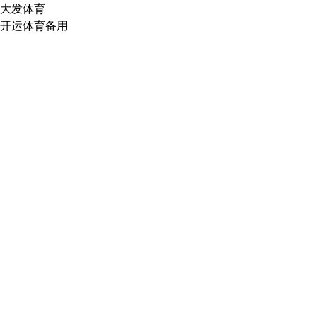
大发体育
开运体育备用