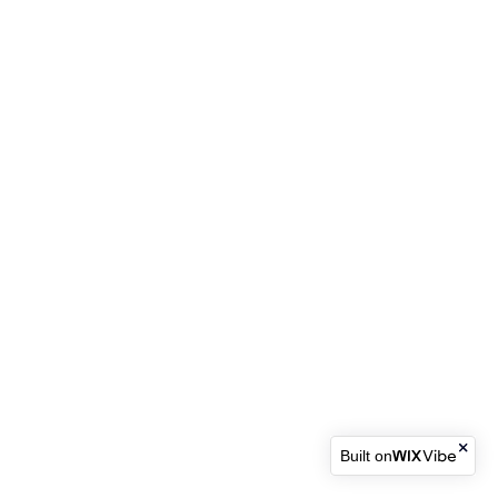
Built on